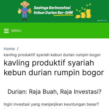
Skip
to
content
Mitra
Agriland
MENU
Lahan
Kebun
Ber-
Home
SHM
kavling produktif syariah kebun durian rumpin bogor
dengan
kavling produktif syariah
Tanaman
kebun durian rumpin bogor
Durian
atau
Alpukat
Durian: Raja Buah, Raja Investasi?
Miki
Ingin investasi yang menjanjikan keuntungan besar?