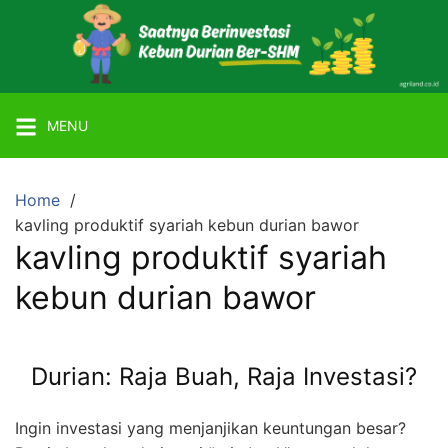
Skip
to
content
Mitra
Agriland
MENU
Lahan
Kebun
Ber-
Home
SHM
kavling produktif syariah kebun durian bawor
dengan
kavling produktif syariah
Tanaman
kebun durian bawor
Durian
atau
Alpukat
Durian: Raja Buah, Raja Investasi?
Miki
Ingin investasi yang menjanjikan keuntungan besar?