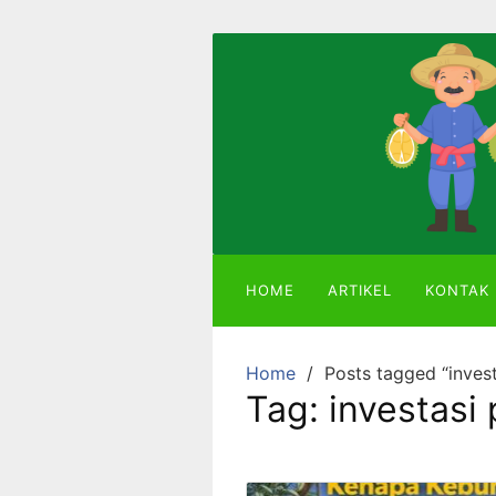
Skip
to
content
Mitra
Agriland
Lahan
Kebun
Ber-
SHM
HOME
ARTIKEL
KONTAK
dengan
Tanaman
Durian
Home
Posts tagged “invest
atau
Tag:
investasi 
Alpukat
Miki