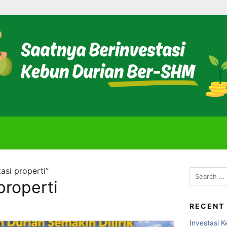
asi properti”
Search
properti
for:
RECENT
Investasi K