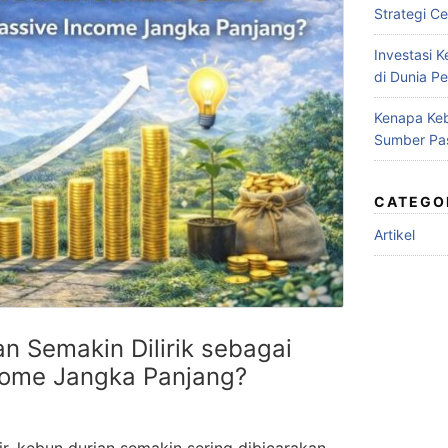
Strategi Ce
Investasi 
di Dunia Pe
Kenapa Keb
Sumber Pa
CATEGO
Artikel
n Semakin Dilirik sebagai
come Jangka Panjang?
r, kebun durian semakin sering dibicarakan