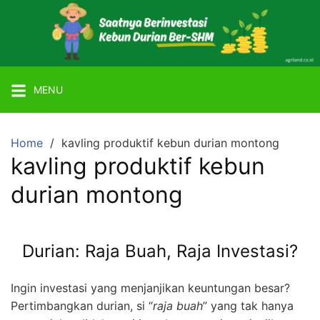
Skip
to
content
Mitra
Agriland
MENU
Lahan
Kebun
Ber-
Home
kavling produktif kebun durian montong
SHM
kavling produktif kebun
dengan
durian montong
Tanaman
Durian
atau
Durian: Raja Buah, Raja Investasi?
Alpukat
Miki
Ingin investasi yang menjanjikan keuntungan besar?
Pertimbangkan durian, si “
raja buah
” yang tak hanya