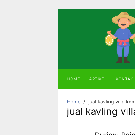
Skip
to
content
Mitra
Agriland
Lahan
Kebun
Ber-
SHM
HOME
ARTIKEL
KONTAK
dengan
Tanaman
Durian
Home
jual kavling villa ke
atau
jual kavling vi
Alpukat
Miki