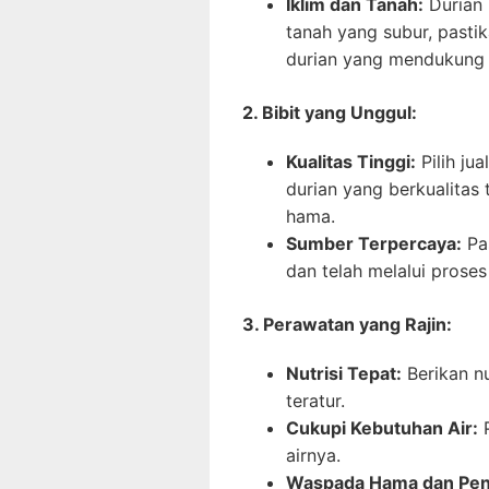
Iklim dan Tanah:
Durian 
tanah yang subur, pastik
durian yang mendukung 
2. Bibit yang Unggul:
Kualitas Tinggi:
Pilih jua
durian yang berkualitas 
hama.
Sumber Terpercaya:
Pas
dan telah melalui proses
3. Perawatan yang Rajin:
Nutrisi Tepat:
Berikan nu
teratur.
Cukupi Kebutuhan Air:
P
airnya.
Waspada Hama dan Peny