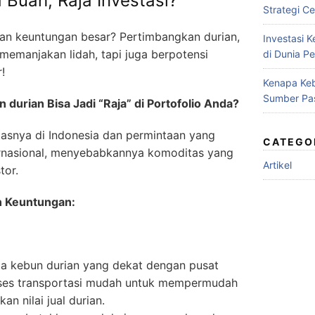
a Buah, Raja Investasi?
Strategi Ce
ikan keuntungan besar? Pertimbangkan durian,
Investasi 
memanjakan lidah, tapi juga berpotensi
di Dunia Pe
!
Kenapa Keb
Sumber Pa
un durian Bisa Jadi “Raja” di Portofolio Anda?
tasnya di Indonesia dan permintaan yang
CATEGO
ternasional, menyebabkannya komoditas yang
Artikel
tor.
n Keuntungan:
illa kebun durian yang dekat dengan pusat
akses transportasi mudah untuk mempermudah
an nilai jual durian.