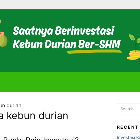
bun durian
Search
lla kebun durian
for:
RECENT
Investasi K