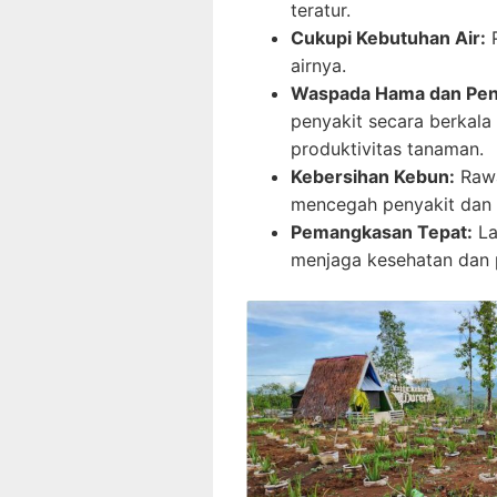
teratur.
Cukupi Kebutuhan Air:
P
airnya.
Waspada Hama dan Peny
penyakit secara berkal
produktivitas tanaman.
Kebersihan Kebun:
Rawa
mencegah penyakit dan
Pemangkasan Tepat:
La
menjaga kesehatan dan p