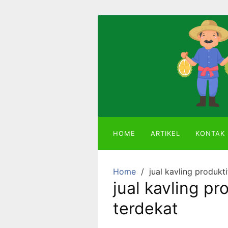
Skip
to
content
Mitra
Agriland
Lahan
Kebun
Ber-
SHM
HOME
ARTIKEL
KONTAK
dengan
Tanaman
Durian
Home
jual kavling produkt
atau
jual kavling pr
Alpukat
terdekat
Miki