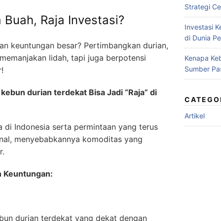
Strategi Ce
a Buah, Raja Investasi?
Investasi 
di Dunia Pe
ikan keuntungan besar? Pertimbangkan durian,
memanjakan lidah, tapi juga berpotensi
Kenapa Keb
Sumber Pa
!
 kebun durian terdekat Bisa Jadi “Raja” di
CATEGO
Artikel
a di Indonesia serta permintaan yang terus
ional, menyebabkannya komoditas yang
r.
n Keuntungan:
ebun durian terdekat yang dekat dengan