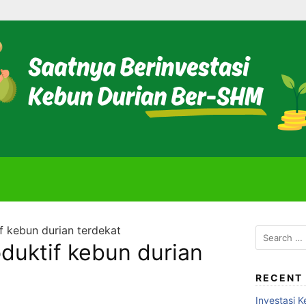
if kebun durian terdekat
Search
oduktif kebun durian
for:
RECENT
Investasi K