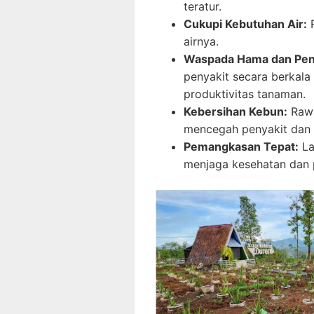
teratur.
Cukupi Kebutuhan Air:
P
airnya.
Waspada Hama dan Peny
penyakit secara berkal
produktivitas tanaman.
Kebersihan Kebun:
Rawa
mencegah penyakit dan
Pemangkasan Tepat:
La
menjaga kesehatan dan p