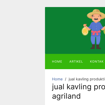
Skip
to
content
Mitra
Agriland
Lahan
Kebun
Ber-
SHM
HOME
ARTIKEL
KONTAK
dengan
Tanaman
Durian
Home
jual kavling produkt
atau
jual kavling pr
Alpukat
agriland
Miki