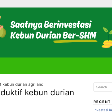
if kebun durian agriland
Search
oduktif kebun durian
for:
RECENT
Investasi K