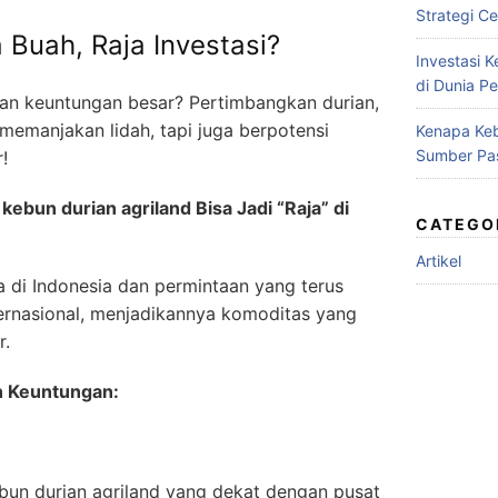
Strategi Ce
a Buah, Raja Investasi?
Investasi 
di Dunia Pe
ikan keuntungan besar? Pertimbangkan durian,
memanjakan lidah, tapi juga berpotensi
Kenapa Keb
Sumber Pa
!
 kebun durian agriland Bisa Jadi “Raja” di
CATEGO
Artikel
a di Indonesia dan permintaan yang terus
ternasional, menjadikannya komoditas yang
r.
n Keuntungan:
ebun durian agriland yang dekat dengan pusat