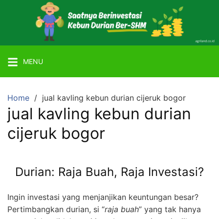
Skip
to
content
Mitra
Agriland
MENU
Lahan
Kebun
Ber-
Home
jual kavling kebun durian cijeruk bogor
SHM
jual kavling kebun durian
dengan
cijeruk bogor
Tanaman
Durian
atau
Durian: Raja Buah, Raja Investasi?
Alpukat
Miki
Ingin investasi yang menjanjikan keuntungan besar?
Pertimbangkan durian, si “
raja buah
” yang tak hanya