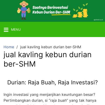
Skip
to
content
Mitra
Agriland
MENU
Lahan
Kebun
Ber-
Home
jual kavling kebun durian ber-SHM
SHM
jual kavling kebun durian
dengan
ber-SHM
Tanaman
Durian
atau
Durian: Raja Buah, Raja Investasi?
Alpukat
Miki
Ingin investasi yang menjanjikan keuntungan besar?
Pertimbangkan durian, si “
raja buah
” yang tak hanya