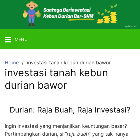
Skip
to
content
Mitra
Agriland
MENU
Lahan
Kebun
Ber-
Home
investasi tanah kebun durian bawor
SHM
investasi tanah kebun
dengan
durian bawor
Tanaman
Durian
atau
Durian: Raja Buah, Raja Investasi?
Alpukat
Miki
Ingin investasi yang menjanjikan keuntungan besar?
Pertimbangkan durian, si “
raja buah
” yang tak hanya