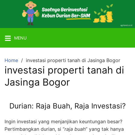
Skip
to
content
Mitra
Agriland
MENU
Lahan
Kebun
Ber-
Home
investasi properti tanah di Jasinga Bogor
SHM
investasi properti tanah di
dengan
Jasinga Bogor
Tanaman
Durian
atau
Durian: Raja Buah, Raja Investasi?
Alpukat
Miki
Ingin investasi yang menjanjikan keuntungan besar?
Pertimbangkan durian, si “
raja buah
” yang tak hanya