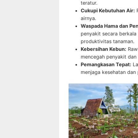
teratur.
Cukupi Kebutuhan Air:
P
airnya.
Waspada Hama dan Peny
penyakit secara berkal
produktivitas tanaman.
Kebersihan Kebun:
Rawa
mencegah penyakit dan
Pemangkasan Tepat:
La
menjaga kesehatan dan p