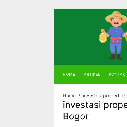
Skip
to
content
Mitra
Agriland
Lahan
Kebun
Ber-
SHM
HOME
ARTIKEL
KONTAK
dengan
Tanaman
Durian
Home
investasi properti t
atau
investasi prope
Alpukat
Bogor
Miki