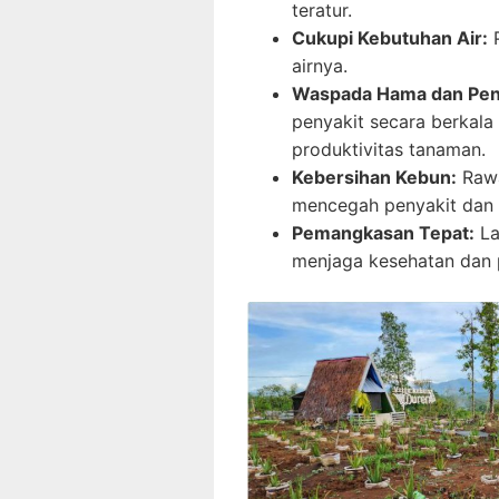
teratur.
Cukupi Kebutuhan Air:
P
airnya.
Waspada Hama dan Peny
penyakit secara berkal
produktivitas tanaman.
Kebersihan Kebun:
Rawa
mencegah penyakit dan
Pemangkasan Tepat:
La
menjaga kesehatan dan p