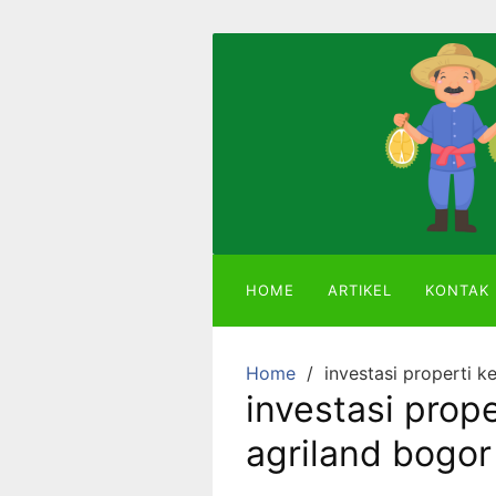
Skip
to
content
Mitra
Agriland
Lahan
Kebun
Ber-
SHM
HOME
ARTIKEL
KONTAK
dengan
Tanaman
Durian
Home
investasi properti k
atau
investasi prop
Alpukat
agriland bogor
Miki