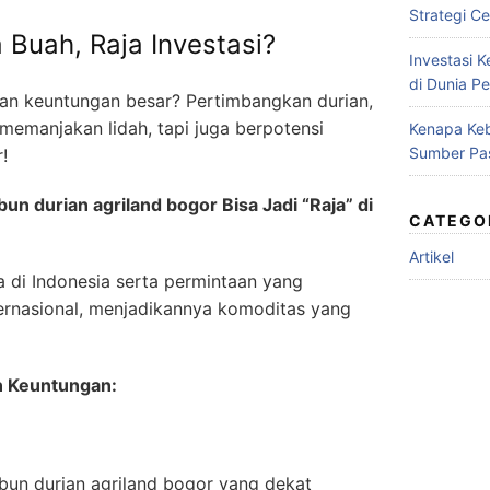
Strategi Ce
a Buah, Raja Investasi?
Investasi 
di Dunia Pe
ikan keuntungan besar? Pertimbangkan durian,
memanjakan lidah, tapi juga berpotensi
Kenapa Keb
Sumber Pa
!
un durian agriland bogor Bisa Jadi “Raja” di
CATEGO
Artikel
a di Indonesia serta permintaan yang
ternasional, menjadikannya komoditas yang
n Keuntungan:
ebun durian agriland bogor yang dekat