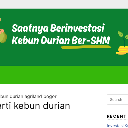
ebun durian agriland bogor
Search
erti kebun durian
for:
RECENT
Investasi K