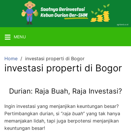
Skip
to
content
Mitra
Agriland
MENU
Lahan
Kebun
Ber-
Home
investasi properti di Bogor
SHM
investasi properti di Bogor
dengan
Tanaman
Durian
Durian: Raja Buah, Raja Investasi?
atau
Alpukat
Ingin investasi yang menjanjikan keuntungan besar?
Miki
Pertimbangkan durian, si “
raja buah
” yang tak hanya
memanjakan lidah, tapi juga berpotensi menjanjikan
keuntungan besar!