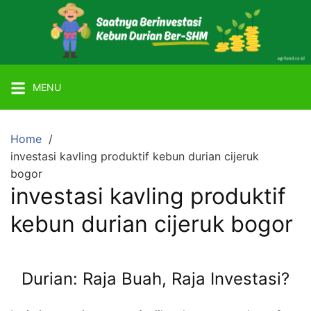
Skip
to
content
Mitra
Agriland
MENU
Lahan
Kebun
Ber-
Home
SHM
investasi kavling produktif kebun durian cijeruk
dengan
bogor
investasi kavling produktif
Tanaman
Durian
kebun durian cijeruk bogor
atau
Alpukat
Miki
Durian: Raja Buah, Raja Investasi?