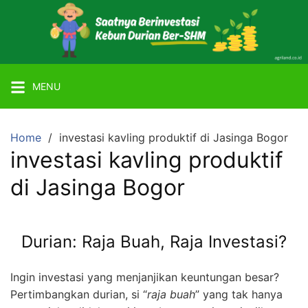
Skip
to
content
Mitra
Agriland
MENU
Lahan
Kebun
Ber-
Home
investasi kavling produktif di Jasinga Bogor
SHM
investasi kavling produktif
dengan
di Jasinga Bogor
Tanaman
Durian
atau
Durian: Raja Buah, Raja Investasi?
Alpukat
Miki
Ingin investasi yang menjanjikan keuntungan besar?
Pertimbangkan durian, si “
raja buah
” yang tak hanya