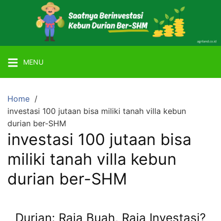
Skip
to
content
Mitra
Agriland
MENU
Lahan
Kebun
Ber-
Home
SHM
investasi 100 jutaan bisa miliki tanah villa kebun
dengan
durian ber-SHM
investasi 100 jutaan bisa
Tanaman
Durian
miliki tanah villa kebun
atau
durian ber-SHM
Alpukat
Miki
Durian: Raja Buah, Raja Investasi?