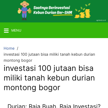
Skip
to
content
Mitra
Agriland
MENU
Lahan
Kebun
Ber-
Home
SHM
investasi 100 jutaan bisa miliki tanah kebun durian
dengan
montong bogor
investasi 100 jutaan bisa
Tanaman
Durian
miliki tanah kebun durian
atau
montong bogor
Alpukat
Miki
Durian: Raja Buah, Raja Investasi?